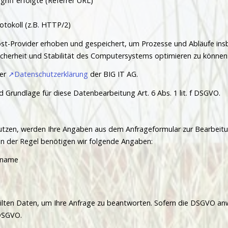
riff erfolgte (Referrer URL)
tokoll (z.B. HTTP/2)
t-Provider erhoben und gespeichert, um Prozesse und Abläufe in
cherheit und Stabilität des Computersystems optimieren zu können
der
Datenschutzerklärung
der BIG IT AG.
 Grundlage für diese Datenbearbeitung Art. 6 Abs. 1 lit. f DSGVO.
tzen, werden Ihre Angaben aus dem Anfrageformular zur Bearbeitun
In der Regel benötigen wir folgende Angaben:
nname
ilten Daten, um Ihre Anfrage zu beantworten. Sofern die DSGVO anw
 DSGVO.