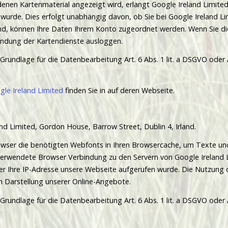
enen Kartenmaterial angezeigt wird, erlangt Google Ireland Limited 
urde. Dies erfolgt unabhängig davon, ob Sie bei Google Ireland Li
ind, können Ihre Daten Ihrem Konto zugeordnet werden. Wenn Sie d
endung der Kartendienste ausloggen.
rundlage für die Datenbearbeitung Art. 6 Abs. 1 lit. a DSGVO oder Ar
le Ireland Limited
finden Sie in auf deren Webseite.
nd Limited, Gordon House, Barrow Street, Dublin 4, Irland.
rowser die benötigten Webfonts in Ihren Browsercache, um Texte und
rwendete Browser Verbindung zu den Servern von Google Ireland Li
er Ihre IP-Adresse unsere Webseite aufgerufen wurde. Die Nutzung 
n Darstellung unserer Online-Angebote.
rundlage für die Datenbearbeitung Art. 6 Abs. 1 lit. a DSGVO oder Ar